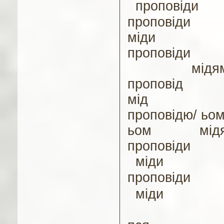
проповіди
п
роповіди
міди
п
роповіди
мідя
п
роповід
мід
п
роповідю/ ьо
ьом
мід
п
роповіди
міди
п
роповіди
міди