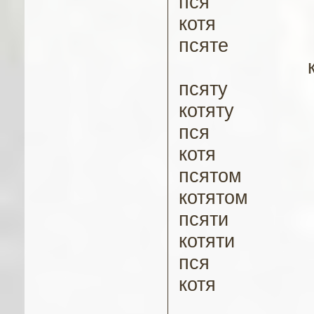
п
ся
котя
п
сяте
п
сяту
котяту
п
ся
котя
п
сятом
котятом
п
сяти
котяти
п
ся
котя