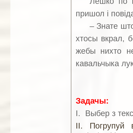
Лешко по в
пришол і повід
–
Знате што
хтосы вкрал, б
жебы нихто н
кавальчыка лук
Задачы:
I.
Выбер з текс
II. Погрупуй