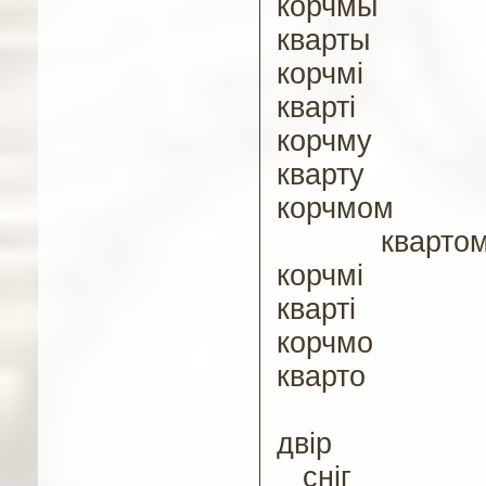
к
орчмы
кварты
к
орчмі
кварті
к
орчму
кварту
к
орчмом
кварто
к
орчмі
кварті
к
орчмо
кварто
д
вір
сніг