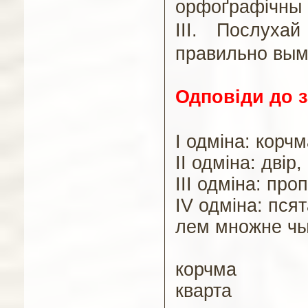
орфоґрафічны
III.
Послухай
правильно вым
Одповід
и
до з
І одміна: корчм
ІІ одміна: двір, 
ІІІ одміна: про
ІV одміна: псят
л
ем множне чы
к
орчма
кварта