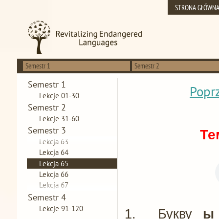
STRONA GŁÓWNA
Semestr 1
Semestr 2
Semestr 1
Poprz
Lekcje 01-30
Semestr 2
Lekcje 31-60
Lekcja 61
Semestr 3
Lekcja 62
Те
Lekcja 63
Lekcja 64
Lekcja 65
Lekcja 66
Lekcja 67
Lekcja 68
Semestr 4
Lekcja 69
Lekcje 91-120
1.
Букву
ы
Lekcja 70