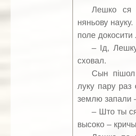
Лешко ся 
няньову науку.
поле докосити 
–
Ід, Лешку
сховал.
Сын пішол
луку пару раз 
землю запали –
–
Што ты ся
высоко – кричы