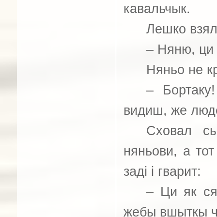
кавальчык.
Лешко взял 
–
Няню, ци 
Няньо не кр
–
Бортаку!
видиш, же люд
Сховал сы
няньови, а тот
заді і гварит:
–
Ци як ся 
жебы вшыткы ч