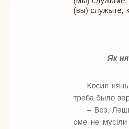
(мы) служыме,
(вы) служыте, 
Як ня
Косил нянь
треба было вер
–
Воз, Лешк
сме не мусіли 