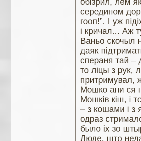
обізрил, лем я
середином дор
гооп!”. І уж пі
і кричал... Аж т
Ваньо скочыл 
даяк підтримат
спераня тай – 
то ліцы з рук, 
притримувал, 
Мошко ани ся н
Мошків кіш, і 
– з кошами і з 
одраз стримало
было іх зо шты
Люде, што неда