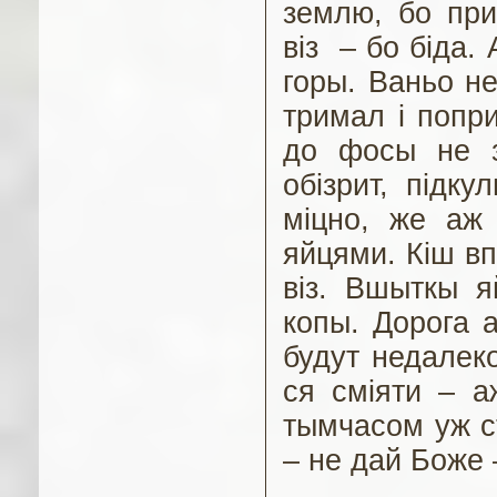
землю, бо при
віз
–
бо біда. 
горы. Ваньо не
тримал і попри
до фосы не 
обізрит, підку
міцно, же аж
яйцями. Кіш вп
віз. Вшыткы я
копы. Дорога 
будут недалеко
ся сміяти – а
тымчасом уж с
– не дай Боже 