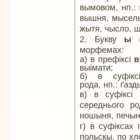
Lekcja 71
вымовом, нп.: 
Lekcja 72
вышня, мысель
Lekcja 73
Lekcja 74
жытя, чысло, ш
Lekcja 75
2.
Букву
ы
Lekcja 76
Lekcja 77
морфемах:
Lekcja 78
а) в префіксі
в
Lekcja 79
выімати;
Lekcja 80
Lekcja 81
б) в суфік
Lekcja 82
рода,
нп.:
ґазд
Lekcja 83
в) в суфіксі
Lekcja 84
Lekcja 85
середнього р
Lekcja 86
ношыня, печын
Lekcja 87
Lekcja 88
г) в суфіксах 
Lekcja 89
польскы, по хл
Lekcja 90