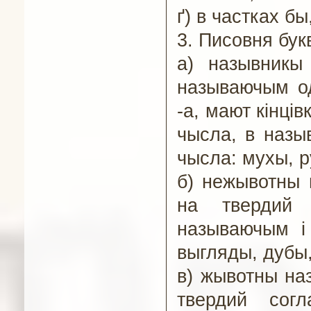
ґ) в частках бы
3.
П
исовня бу
а) назывникы
называючым о
-а, мают кінці
чысла, в назы
чысла: мухы, 
б) нежывотны 
на твердий 
называючым і
выгляды, дубы,
в) жывотны на
твердий сог