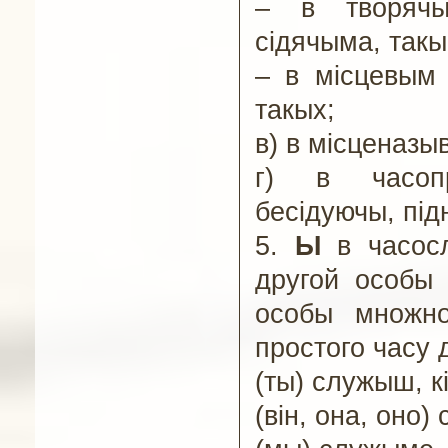
–
в творяч
сідячыма, такы
–
в місцевым 
такых;
в) в місценазы
г) в часопр
бесідуючы, пі
5.
Ы
в часосл
другой особы 
особы множно
простого часу 
(ты) служыш, 
(він, она, оно)