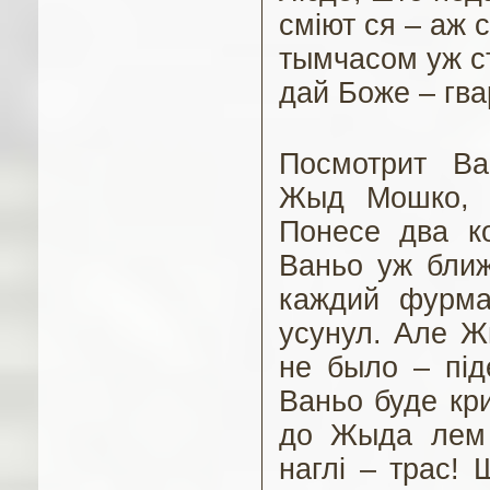
сміют ся – аж 
тымчасом уж с
дай Боже – гва
Посмотрит
Ва
Жыд Мошко, о
Понесе два к
Ваньо уж ближ
каждий фурма
усунул. Але Ж
не было – пі
Ваньо буде кр
до Жыда лем н
наглі
–
трас! 