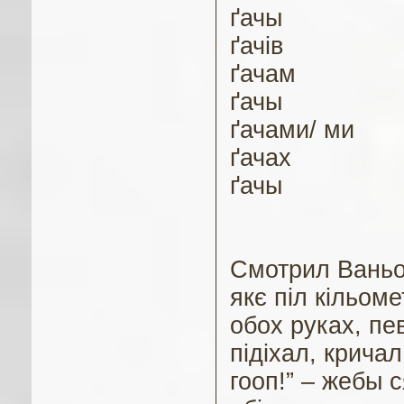
ґ
ачы
ґ
ачів
ґ
ачам
ґ
ачы
ґ
ачами/ ми
ґ
ачах
ґ
ачы
Смотрил Ваньо 
якє піл кільом
обох руках, п
підіхал, крича
гооп!” – жебы 