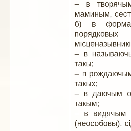
–
в творячым
маминым, сест
б) в формах
порядковых 
місценазывникі
–
в называючы
такы;
–
в рождаючым
такых;
–
в даючым о
такым;
–
в видячым 
(неособовы), с