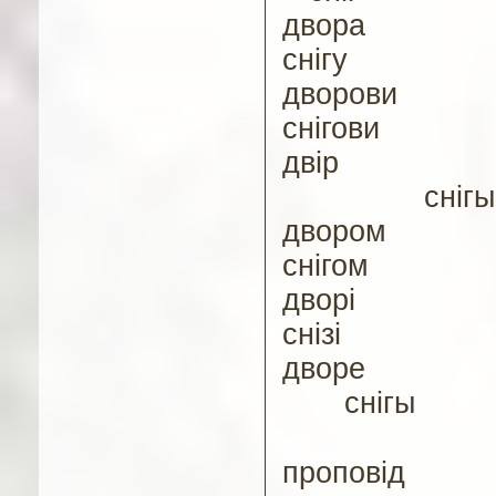
д
вора
снігу
д
ворови
снігови
д
вір
снігы
д
вором
снігом
д
ворі
снізі
д
воре
снігы
п
ропові
д